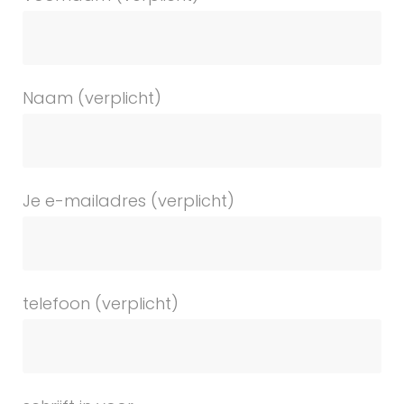
i
n
Naam (verplicht)
a
r
2
Je e-mailadres (verplicht)
3
-
1
telefoon (verplicht)
0
-