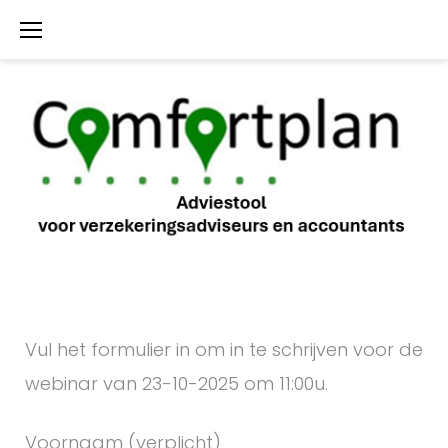
S
k
i
p
t
o
c
o
n
t
W
Vul het formulier in om in te schrijven voor de
e
e
webinar van 23-10-2025 om 11:00u.
n
t
b
Voornaam (verplicht)