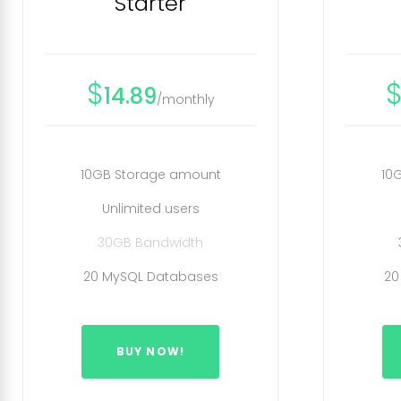
Starter
c
$
14.89
/monthly
i
10GB Storage amount
10
n
Unlimited users
30GB Bandwidth
g
20 MySQL Databases
20
T
BUY NOW!