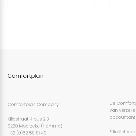
a
b
l
Comfortplan
e
De Comfortpl
Comfortplan Company
van verzeke
accountants
Killestraat 4 bus 2.3
9220 Moerzeke (Hamme)
Efficiënt voo
+32 (0)52 50 81 40