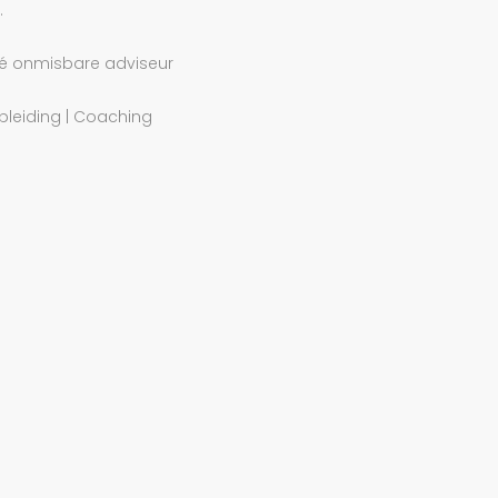
.
 dé onmisbare adviseur
pleiding | Coaching