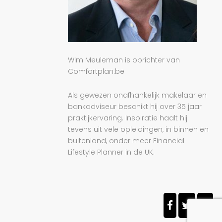
Wim Meuleman is oprichter van
Comfortplan.be
Als gewezen onafhankelijk makelaar en
bankadviseur beschikt hij over 35 jaar
praktijkervaring. Inspiratie haalt hij
tevens uit vele opleidingen, in binnen en
buitenland, onder meer Financial
Lifestyle Planner in de UK.
F
T
L