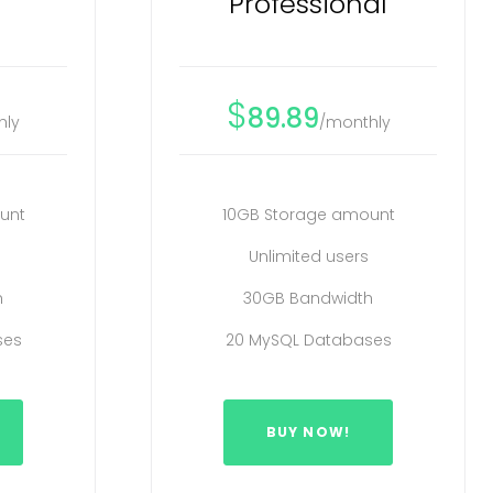
Professional
$
89.89
hly
/monthly
unt
10GB Storage amount
Unlimited users
h
30GB Bandwidth
ses
20 MySQL Databases
BUY NOW!