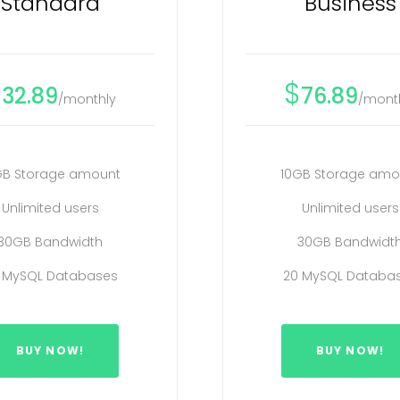
Standard
Business
$
$
32.89
76.89
/monthly
/mont
GB Storage amount
10GB Storage amo
Unlimited users
Unlimited users
30GB Bandwidth
30GB Bandwidt
 MySQL Databases
20 MySQL Databa
BUY NOW!
BUY NOW!