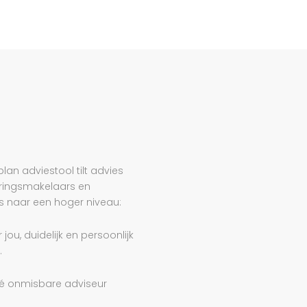
an adviestool tilt advies
ringsmakelaars en
 naar een hoger niveau:
r jou, duidelijk en persoonlijk
.
 dé onmisbare adviseur