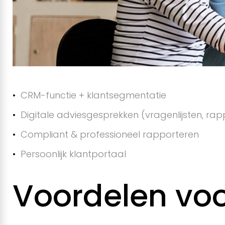
e
t
o
CRM-functie + klantsegmentatie
Digitale adviesgesprekken (vragenlijsten, ra
o
Compliant & professioneel rapporteren
Persoonlijk klantportaal
l
Voordelen voo