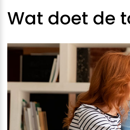
0
Wat doet de t
-
O
n
z