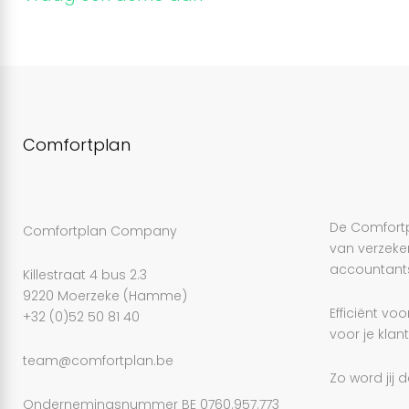
Comfortplan
De Comfortpl
Comfortplan Company
van verzeke
accountants
Killestraat 4 bus 2.3
9220 Moerzeke (Hamme)
Efficiënt voo
+32 (0)52 50 81 40
voor je klant
team@comfortplan.be
Zo word jij
Ondernemingsnummer BE 0760.957.773