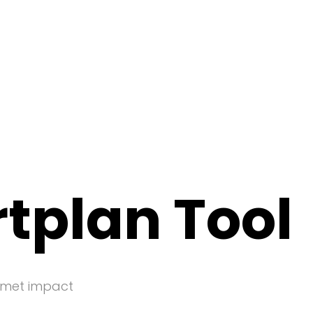
tplan Tool
n met impact