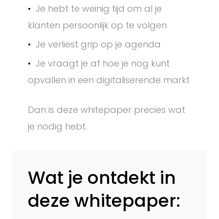
a
Je hebt te weinig tijd om al je
klanten persoonlijk op te volgen
g
Je verliest grip op je agenda
i
Je vraagt je af hoe je nog kunt
n
opvallen in een digitaliserende markt
a
Dan is deze whitepaper precies wat
2
je nodig hebt.
Wat je ontdekt in
deze whitepaper: