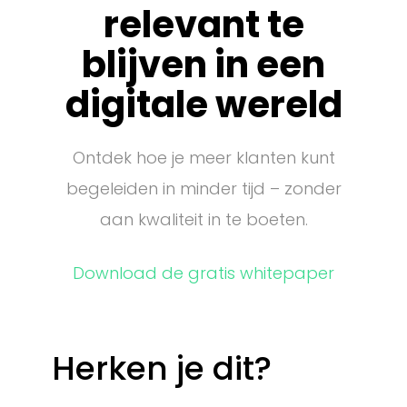
relevant te
-
blijven in een
L
digitale wereld
a
n
Ontdek hoe je meer klanten kunt
d
begeleiden in minder tijd – zonder
aan kwaliteit in te boeten.
i
n
Download de gratis whitepaper
g
s
Herken je dit?
p