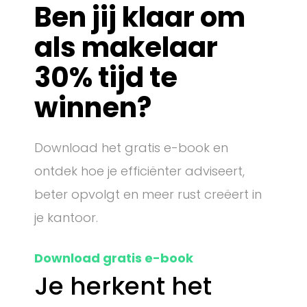
Ben jij klaar om
-
als makelaar
e
30% tijd te
-
winnen?
b
o
Download het gratis e-book en
o
ontdek hoe je efficiënter adviseert,
beter opvolgt en meer rust creëert in
k
je kantoor.
Download gratis e-book
Je herkent het